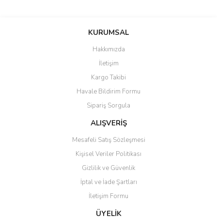
Bu ürünün fiyat bilgisi, resim, ürün açıklamalarında ve diğer
konularda yetersiz gördüğünüz noktaları öneri formunu kullanarak
Bu ürüne ilk yorumu siz yapın!
KURUMSAL
tarafımıza iletebilirsiniz.
Görüş ve önerileriniz için teşekkür ederiz.
Hakkımızda
Yorum Yaz
İletişim
Ürün resmi kalitesiz, bozuk veya görüntülenemiyor.
Kargo Takibi
Ürün açıklamasında eksik bilgiler bulunuyor.
Havale Bildirim Formu
Ürün bilgilerinde hatalar bulunuyor.
Sipariş Sorgula
Ürün fiyatı diğer sitelerden daha pahalı.
Bu ürüne benzer farklı alternatifler olmalı.
ALIŞVERİŞ
Mesafeli Satış Sözleşmesi
Kişisel Veriler Politikası
Gizlilik ve Güvenlik
İptal ve İade Şartları
Gönder
İletişim Formu
ÜYELİK