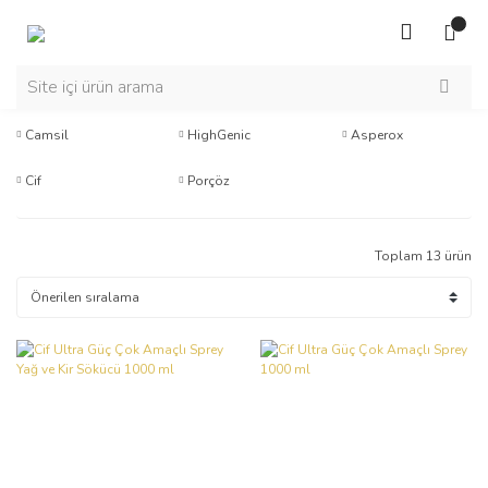
Camsil
HighGenic
Asperox
Cif
Porçöz
Toplam 13 ürün