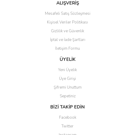
Bu ürüne benzer farklı alternatifler olmalı.
ALIŞVERİŞ
Mesafeli Satış Sözleşmesi
Kişisel Veriler Politikası
Gizlilik ve Güvenlik
İptal ve İade Şartları
Gönder
İletişim Formu
ÜYELİK
Yeni Üyelik
Üye Girişi
Şifremi Unuttum
Sepetiniz
BİZİ TAKİP EDİN
Facebook
Twitter