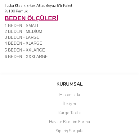
Tutku Klasik Erkek Atlet Beyaz 6'lı Paket
%100 Pamuk
BEDEN ÖLÇÜLERİ
1 BEDEN - SMALL
2 BEDEN - MEDİUM
3 BEDEN - LARGE
4 BEDEN - XLARGE
5 BEDEN - XXLARGE
6 BEDEN - XXXLARGE
Bu ürünün fiyat bilgisi, resim, ürün açıklamalarında ve diğer
konularda yetersiz gördüğünüz noktaları öneri formunu kullanarak
Bu ürüne ilk yorumu siz yapın!
KURUMSAL
tarafımıza iletebilirsiniz.
Görüş ve önerileriniz için teşekkür ederiz.
Hakkımızda
Yorum Yaz
İletişim
Ürün resmi kalitesiz, bozuk veya görüntülenemiyor.
Kargo Takibi
Ürün açıklamasında eksik bilgiler bulunuyor.
Havale Bildirim Formu
Ürün bilgilerinde hatalar bulunuyor.
Sipariş Sorgula
Ürün fiyatı diğer sitelerden daha pahalı.