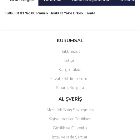
Tutku 0103 %100 Pamuk Bisiklet Yaka Erkek Fanila
Bu ürünün fiyat bilgisi, resim, ürün açıklamalarında ve diğer
konularda yetersiz gördüğünüz noktaları öneri formunu kullanarak
Bu ürüne ilk yorumu siz yapın!
KURUMSAL
tarafımıza iletebilirsiniz.
Görüş ve önerileriniz için teşekkür ederiz.
Hakkımızda
Yorum Yaz
İletişim
Ürün resmi kalitesiz, bozuk veya görüntülenemiyor.
Kargo Takibi
Ürün açıklamasında eksik bilgiler bulunuyor.
Havale Bildirim Formu
Ürün bilgilerinde hatalar bulunuyor.
Sipariş Sorgula
Ürün fiyatı diğer sitelerden daha pahalı.
Bu ürüne benzer farklı alternatifler olmalı.
ALIŞVERİŞ
Mesafeli Satış Sözleşmesi
Kişisel Veriler Politikası
Gizlilik ve Güvenlik
İptal ve İade Şartları
Gönder