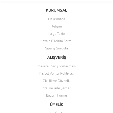
Bu ürünün fiyat bilgisi, resim, ürün açıklamalarında ve diğer
konularda yetersiz gördüğünüz noktaları öneri formunu kullanarak
Bu ürüne ilk yorumu siz yapın!
KURUMSAL
tarafımıza iletebilirsiniz.
Görüş ve önerileriniz için teşekkür ederiz.
Hakkımızda
Yorum Yaz
İletişim
Ürün resmi kalitesiz, bozuk veya görüntülenemiyor.
Kargo Takibi
Ürün açıklamasında eksik bilgiler bulunuyor.
Havale Bildirim Formu
Ürün bilgilerinde hatalar bulunuyor.
Sipariş Sorgula
Ürün fiyatı diğer sitelerden daha pahalı.
Bu ürüne benzer farklı alternatifler olmalı.
ALIŞVERİŞ
Mesafeli Satış Sözleşmesi
Kişisel Veriler Politikası
Gizlilik ve Güvenlik
İptal ve İade Şartları
Gönder
İletişim Formu
ÜYELİK