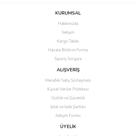
Bu ürünün fiyat bilgisi, resim, ürün açıklamalarında ve diğer
konularda yetersiz gördüğünüz noktaları öneri formunu kullanarak
Bu ürüne ilk yorumu siz yapın!
KURUMSAL
tarafımıza iletebilirsiniz.
Görüş ve önerileriniz için teşekkür ederiz.
Hakkımızda
Yorum Yaz
İletişim
Ürün resmi kalitesiz, bozuk veya görüntülenemiyor.
Kargo Takibi
Ürün açıklamasında eksik bilgiler bulunuyor.
Havale Bildirim Formu
Ürün bilgilerinde hatalar bulunuyor.
Sipariş Sorgula
Ürün fiyatı diğer sitelerden daha pahalı.
Bu ürüne benzer farklı alternatifler olmalı.
ALIŞVERİŞ
Mesafeli Satış Sözleşmesi
Kişisel Veriler Politikası
Gizlilik ve Güvenlik
İptal ve İade Şartları
Gönder
İletişim Formu
ÜYELİK