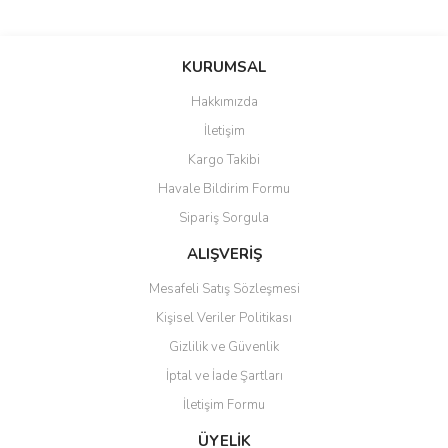
Bu ürünün fiyat bilgisi, resim, ürün açıklamalarında ve diğer
konularda yetersiz gördüğünüz noktaları öneri formunu kullanarak
Bu ürüne ilk yorumu siz yapın!
KURUMSAL
tarafımıza iletebilirsiniz.
Görüş ve önerileriniz için teşekkür ederiz.
Hakkımızda
Yorum Yaz
İletişim
Ürün resmi kalitesiz, bozuk veya görüntülenemiyor.
Kargo Takibi
Ürün açıklamasında eksik bilgiler bulunuyor.
Havale Bildirim Formu
Ürün bilgilerinde hatalar bulunuyor.
Sipariş Sorgula
Ürün fiyatı diğer sitelerden daha pahalı.
Bu ürüne benzer farklı alternatifler olmalı.
ALIŞVERİŞ
Mesafeli Satış Sözleşmesi
Kişisel Veriler Politikası
Gizlilik ve Güvenlik
İptal ve İade Şartları
Gönder
İletişim Formu
ÜYELİK