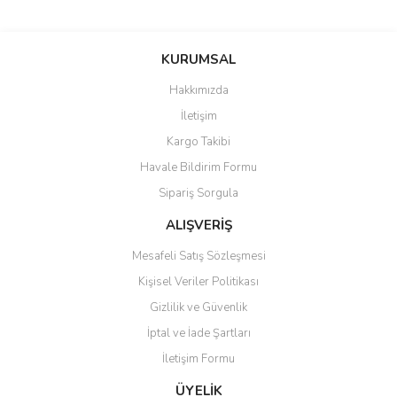
Bu ürünün fiyat bilgisi, resim, ürün açıklamalarında ve diğer
konularda yetersiz gördüğünüz noktaları öneri formunu kullanarak
Bu ürüne ilk yorumu siz yapın!
KURUMSAL
tarafımıza iletebilirsiniz.
Görüş ve önerileriniz için teşekkür ederiz.
Hakkımızda
Yorum Yaz
İletişim
Ürün resmi kalitesiz, bozuk veya görüntülenemiyor.
Kargo Takibi
Ürün açıklamasında eksik bilgiler bulunuyor.
Havale Bildirim Formu
Ürün bilgilerinde hatalar bulunuyor.
Sipariş Sorgula
Ürün fiyatı diğer sitelerden daha pahalı.
Bu ürüne benzer farklı alternatifler olmalı.
ALIŞVERİŞ
Mesafeli Satış Sözleşmesi
Kişisel Veriler Politikası
Gizlilik ve Güvenlik
İptal ve İade Şartları
Gönder
İletişim Formu
ÜYELİK