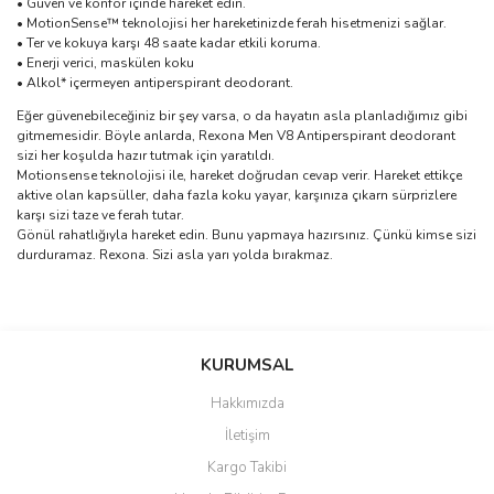
• Güven ve konfor içinde hareket edin.
• MotionSense™ teknolojisi her hareketinizde ferah hisetmenizi sağlar.
• Ter ve kokuya karşı 48 saate kadar etkili koruma.
• Enerji verici, maskülen koku
• Alkol* içermeyen antiperspirant deodorant.
Eğer güvenebileceğiniz bir şey varsa, o da hayatın asla planladığımız gibi
gitmemesidir. Böyle anlarda, Rexona Men V8 Antiperspirant deodorant
sizi her koşulda hazır tutmak için yaratıldı.
Motionsense teknolojisi ile, hareket doğrudan cevap verir. Hareket ettikçe
aktive olan kapsüller, daha fazla koku yayar, karşınıza çıkarn sürprizlere
karşı sizi taze ve ferah tutar.
Gönül rahatlığıyla hareket edin. Bunu yapmaya hazırsınız. Çünkü kimse sizi
durduramaz. Rexona. Sizi asla yarı yolda bırakmaz.
Bu ürünün fiyat bilgisi, resim, ürün açıklamalarında ve diğer
konularda yetersiz gördüğünüz noktaları öneri formunu kullanarak
Bu ürüne ilk yorumu siz yapın!
KURUMSAL
tarafımıza iletebilirsiniz.
Görüş ve önerileriniz için teşekkür ederiz.
Hakkımızda
Yorum Yaz
İletişim
Ürün resmi kalitesiz, bozuk veya görüntülenemiyor.
Kargo Takibi
Ürün açıklamasında eksik bilgiler bulunuyor.