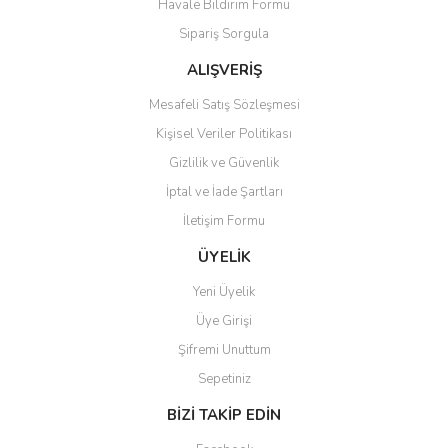
Havale Bildirim Formu
Ürün bilgilerinde hatalar bulunuyor.
Sipariş Sorgula
Ürün fiyatı diğer sitelerden daha pahalı.
Bu ürüne benzer farklı alternatifler olmalı.
ALIŞVERİŞ
Mesafeli Satış Sözleşmesi
Kişisel Veriler Politikası
Gizlilik ve Güvenlik
İptal ve İade Şartları
Gönder
İletişim Formu
ÜYELİK
Yeni Üyelik
Üye Girişi
Şifremi Unuttum
Sepetiniz
BİZİ TAKİP EDİN