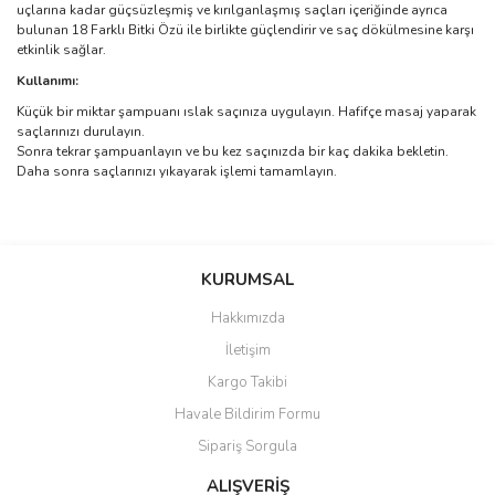
uçlarına kadar güçsüzleşmiş ve kırılganlaşmış saçları içeriğinde ayrıca
bulunan 18 Farklı Bitki Özü ile birlikte güçlendirir ve saç dökülmesine karşı
etkinlik sağlar.
Kullanımı:
Küçük bir miktar şampuanı ıslak saçınıza uygulayın. Hafifçe masaj yaparak
saçlarınızı durulayın.
Sonra tekrar şampuanlayın ve bu kez saçınızda bir kaç dakika bekletin.
Daha sonra saçlarınızı yıkayarak işlemi tamamlayın.
Bu ürünün fiyat bilgisi, resim, ürün açıklamalarında ve diğer
konularda yetersiz gördüğünüz noktaları öneri formunu kullanarak
Bu ürüne ilk yorumu siz yapın!
KURUMSAL
tarafımıza iletebilirsiniz.
Görüş ve önerileriniz için teşekkür ederiz.
Hakkımızda
Yorum Yaz
İletişim
Ürün resmi kalitesiz, bozuk veya görüntülenemiyor.
Kargo Takibi
Ürün açıklamasında eksik bilgiler bulunuyor.
Havale Bildirim Formu
Ürün bilgilerinde hatalar bulunuyor.
Sipariş Sorgula
Ürün fiyatı diğer sitelerden daha pahalı.
Bu ürüne benzer farklı alternatifler olmalı.
ALIŞVERİŞ