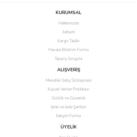
Bu ürünün fiyat bilgisi, resim, ürün açıklamalarında ve diğer
konularda yetersiz gördüğünüz noktaları öneri formunu kullanarak
Bu ürüne ilk yorumu siz yapın!
KURUMSAL
tarafımıza iletebilirsiniz.
Görüş ve önerileriniz için teşekkür ederiz.
Hakkımızda
Yorum Yaz
İletişim
Ürün resmi kalitesiz, bozuk veya görüntülenemiyor.
Kargo Takibi
Ürün açıklamasında eksik bilgiler bulunuyor.
Havale Bildirim Formu
Ürün bilgilerinde hatalar bulunuyor.
Sipariş Sorgula
Ürün fiyatı diğer sitelerden daha pahalı.
Bu ürüne benzer farklı alternatifler olmalı.
ALIŞVERİŞ
Mesafeli Satış Sözleşmesi
Kişisel Veriler Politikası
Gizlilik ve Güvenlik
İptal ve İade Şartları
Gönder
İletişim Formu
ÜYELİK