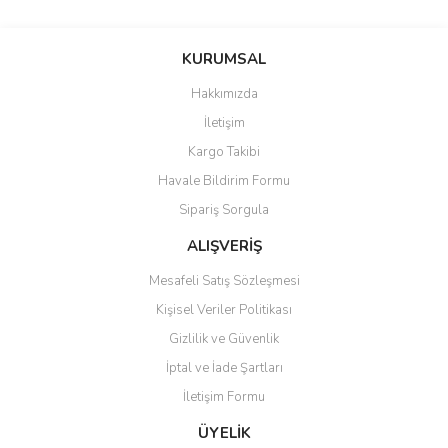
Bu ürünün fiyat bilgisi, resim, ürün açıklamalarında ve diğer
konularda yetersiz gördüğünüz noktaları öneri formunu kullanarak
Bu ürüne ilk yorumu siz yapın!
KURUMSAL
tarafımıza iletebilirsiniz.
Görüş ve önerileriniz için teşekkür ederiz.
Hakkımızda
Yorum Yaz
İletişim
Ürün resmi kalitesiz, bozuk veya görüntülenemiyor.
Kargo Takibi
Ürün açıklamasında eksik bilgiler bulunuyor.
Havale Bildirim Formu
Ürün bilgilerinde hatalar bulunuyor.
Sipariş Sorgula
Ürün fiyatı diğer sitelerden daha pahalı.
Bu ürüne benzer farklı alternatifler olmalı.
ALIŞVERİŞ
Mesafeli Satış Sözleşmesi
Kişisel Veriler Politikası
Gizlilik ve Güvenlik
İptal ve İade Şartları
Gönder
İletişim Formu
ÜYELİK