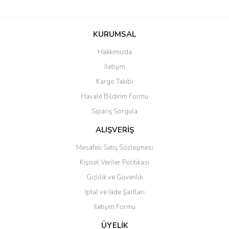
Bu ürünün fiyat bilgisi, resim, ürün açıklamalarında ve diğer
konularda yetersiz gördüğünüz noktaları öneri formunu kullanarak
Bu ürüne ilk yorumu siz yapın!
KURUMSAL
tarafımıza iletebilirsiniz.
Görüş ve önerileriniz için teşekkür ederiz.
Hakkımızda
Yorum Yaz
İletişim
Ürün resmi kalitesiz, bozuk veya görüntülenemiyor.
Kargo Takibi
Ürün açıklamasında eksik bilgiler bulunuyor.
Havale Bildirim Formu
Ürün bilgilerinde hatalar bulunuyor.
Sipariş Sorgula
Ürün fiyatı diğer sitelerden daha pahalı.
Bu ürüne benzer farklı alternatifler olmalı.
ALIŞVERİŞ
Mesafeli Satış Sözleşmesi
Kişisel Veriler Politikası
Gizlilik ve Güvenlik
İptal ve İade Şartları
Gönder
İletişim Formu
ÜYELİK