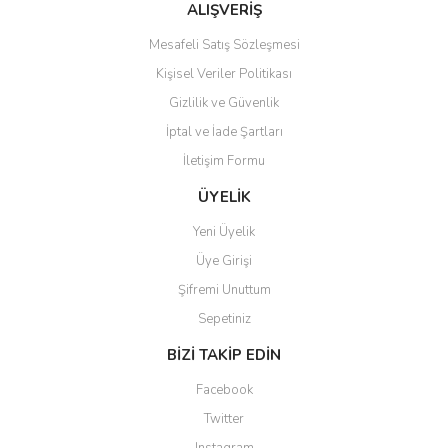
Bu ürüne benzer farklı alternatifler olmalı.
ALIŞVERİŞ
Mesafeli Satış Sözleşmesi
Kişisel Veriler Politikası
Gizlilik ve Güvenlik
İptal ve İade Şartları
Gönder
İletişim Formu
ÜYELİK
Yeni Üyelik
Üye Girişi
Şifremi Unuttum
Sepetiniz
BİZİ TAKİP EDİN
Facebook
Twitter