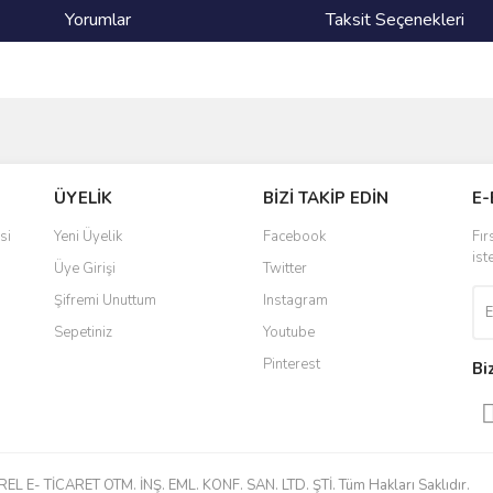
Yorumlar
Taksit Seçenekleri
ve diğer konularda yetersiz gördüğünüz noktaları öneri formunu kullanarak taraf
Bu ürüne ilk yorumu siz yapın!
ÜYELİK
BİZİ TAKİP EDİN
E-
r.
Yorum Yaz
si
Yeni Üyelik
Facebook
Fır
ist
Üye Girişi
Twitter
Şifremi Unuttum
Instagram
Sepetiniz
Youtube
Pinterest
Bi
Gönder
 E- TİCARET OTM. İNŞ. EML. KONF. SAN. LTD. ŞTİ. Tüm Hakları Saklıdır.