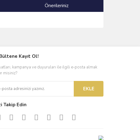
Önerileriniz
ımıza iletebilirsiniz.
Bültene Kayıt Ol!
satları, kampanya ve duyuruları ile ilgili e-posta almak
er misiniz?
EKLE
zi Takip Edin