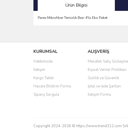
Ürün Bilgisi
Parex Mikrofiber Temizlik Bezi 4'lü Eko Paket
Bu ürünün fiyat bilgisi, resim, ürün açıklamalarında 
Görüş ve önerileriniz için teşekkür ederiz.
KURUMSAL
ALIŞVERİŞ
Ürün resmi kalitesiz, bozuk veya görüntülenemiyo
Ürün açıklamasında eksik bilgiler bulunuyor.
Hakkımızda
Mesafeli Satış Sözleşme
Ürün bilgilerinde hatalar bulunuyor.
İletişim
Kişisel Veriler Politikası
Ürün fiyatı diğer sitelerden daha pahalı.
Kargo Takibi
Gizlilik ve Güvenlik
Bu ürüne benzer farklı alternatifler olmalı.
Havale Bildirim Formu
İptal ve İade Şartları
Sipariş Sorgula
İletişim Formu
Copyright 2024-2026 © https://www.trend312.com SAREL