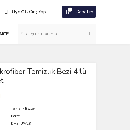
Üye Ol
Giriş Yap
Sepetim
/
NCE
krofiber Temizlik Bezi 4'lü
t
L
Temizlik Bezleri
Parex
DHSTUW28