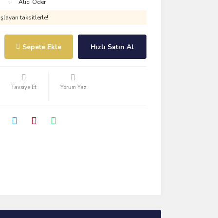
Alıcı Öder
layan taksitlerle!
Sepete Ekle
Hızlı Satın Al
Tavsiye Et
Yorum Yaz