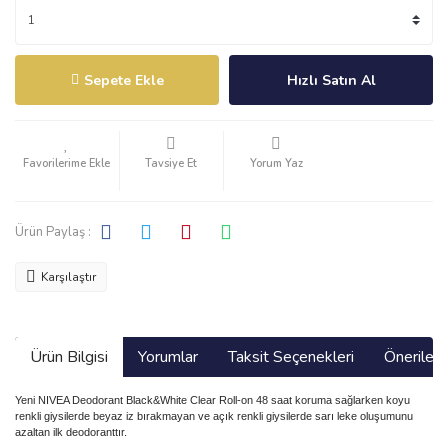
Sepete Ekle
Hızlı Satın Al
Tavsiye Et
Yorum Yaz
Ürün Paylaş :
Karşılaştır
Ürün Bilgisi
Yorumlar
Taksit Seçenekleri
Önerilerin
Yeni NIVEA Deodorant Black&White Clear Roll-on 48 saat koruma sağlarken koyu
renkli giysilerde beyaz iz bırakmayan ve açık renkli giysilerde sarı leke oluşumunu
azaltan ilk deodoranttır.