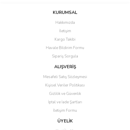
Bu ürünün fiyat bilgisi, resim, ürün açıklamalarında ve diğer
konularda yetersiz gördüğünüz noktaları öneri formunu kullanarak
Bu ürüne ilk yorumu siz yapın!
KURUMSAL
tarafımıza iletebilirsiniz.
Görüş ve önerileriniz için teşekkür ederiz.
Hakkımızda
Yorum Yaz
İletişim
Ürün resmi kalitesiz, bozuk veya görüntülenemiyor.
Kargo Takibi
Ürün açıklamasında eksik bilgiler bulunuyor.
Havale Bildirim Formu
Ürün bilgilerinde hatalar bulunuyor.
Sipariş Sorgula
Ürün fiyatı diğer sitelerden daha pahalı.
Bu ürüne benzer farklı alternatifler olmalı.
ALIŞVERİŞ
Mesafeli Satış Sözleşmesi
Kişisel Veriler Politikası
Gizlilik ve Güvenlik
İptal ve İade Şartları
Gönder
İletişim Formu
ÜYELİK