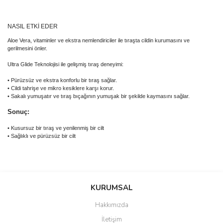
NASIL ETKİ EDER
Aloe Vera, vitaminler ve ekstra nemlendiriciler ile tıraşta cildin kurumasını ve
gerilmesini önler.
Ultra Glide Teknolojisi ile gelişmiş tıraş deneyimi:
• Pürüzsüz ve ekstra konforlu bir tıraş sağlar.
• Cildi tahrişe ve mikro kesiklere karşı korur.
• Sakalı yumuşatır ve tıraş bıçağının yumuşak bir şekilde kaymasını sağlar.
Sonuç:
• Kusursuz bir tıraş ve yenilenmiş bir cilt
• Sağlıklı ve pürüzsüz bir cilt
Bu ürünün fiyat bilgisi, resim, ürün açıklamalarında ve diğer
konularda yetersiz gördüğünüz noktaları öneri formunu kullanarak
Bu ürüne ilk yorumu siz yapın!
KURUMSAL
tarafımıza iletebilirsiniz.
Görüş ve önerileriniz için teşekkür ederiz.
Hakkımızda
Yorum Yaz
İletişim
Ürün resmi kalitesiz, bozuk veya görüntülenemiyor.