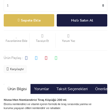
Sepete Ekle
Hızlı Satın Al
Tavsiye Et
Yorum Yaz
Ürün Paylaş :
Karşılaştır
Ürün Bilgisi
Yorumlar
Taksit Seçenekleri
Önerilerin
Nivea Men Nemlendirici Tıraş Köpüğü 200 ml
Ekstra nemlendirici ve vitamin içeren formülü ile tıraş sırasında yanma ve
kuruma yaşayan ciltleri nemlendirir ve rahatlatır.