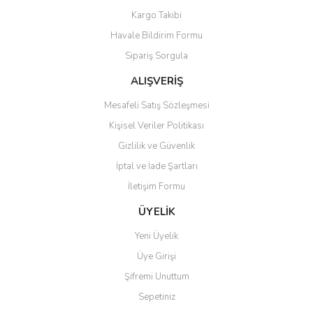
Kargo Takibi
Ürün açıklamasında eksik bilgiler bulunuyor.
Havale Bildirim Formu
Ürün bilgilerinde hatalar bulunuyor.
Sipariş Sorgula
Ürün fiyatı diğer sitelerden daha pahalı.
Bu ürüne benzer farklı alternatifler olmalı.
ALIŞVERİŞ
Mesafeli Satış Sözleşmesi
Kişisel Veriler Politikası
Gizlilik ve Güvenlik
İptal ve İade Şartları
Gönder
İletişim Formu
ÜYELİK
Yeni Üyelik
Üye Girişi
Şifremi Unuttum
Sepetiniz