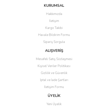
konularda yetersiz gördüğünüz noktaları öneri formunu kullanarak
Bu ürüne ilk yorumu siz yapın!
KURUMSAL
tarafımıza iletebilirsiniz.
Görüş ve önerileriniz için teşekkür ederiz.
Hakkımızda
Yorum Yaz
İletişim
Ürün resmi kalitesiz, bozuk veya görüntülenemiyor.
Kargo Takibi
Ürün açıklamasında eksik bilgiler bulunuyor.
Havale Bildirim Formu
Ürün bilgilerinde hatalar bulunuyor.
Sipariş Sorgula
Ürün fiyatı diğer sitelerden daha pahalı.
Bu ürüne benzer farklı alternatifler olmalı.
ALIŞVERİŞ
Mesafeli Satış Sözleşmesi
Kişisel Veriler Politikası
Gizlilik ve Güvenlik
İptal ve İade Şartları
Gönder
İletişim Formu
ÜYELİK
Yeni Üyelik