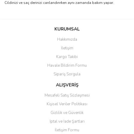
Cildinizi ve saç derinizi canlandırırken aynı zamanda bakım yapar.
Bu ürünün fiyat bilgisi, resim, ürün açıklamalarında ve diğer
konularda yetersiz gördüğünüz noktaları öneri formunu kullanarak
Bu ürüne ilk yorumu siz yapın!
KURUMSAL
tarafımıza iletebilirsiniz.
Görüş ve önerileriniz için teşekkür ederiz.
Hakkımızda
Yorum Yaz
İletişim
Ürün resmi kalitesiz, bozuk veya görüntülenemiyor.
Kargo Takibi
Ürün açıklamasında eksik bilgiler bulunuyor.
Havale Bildirim Formu
Ürün bilgilerinde hatalar bulunuyor.
Sipariş Sorgula
Ürün fiyatı diğer sitelerden daha pahalı.
Bu ürüne benzer farklı alternatifler olmalı.
ALIŞVERİŞ
Mesafeli Satış Sözleşmesi
Kişisel Veriler Politikası
Gizlilik ve Güvenlik
İptal ve İade Şartları
Gönder
İletişim Formu