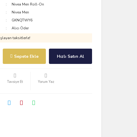
Nivea Men Roll-On
Nivea Men
GKNQTWY6
Alıcı Öder
layan taksitlerle!
Sepete Ekle
Hızlı Satın Al
Tavsiye Et
Yorum Yaz