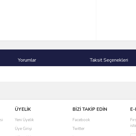
Yorumlar
Taksit Seçenekleri
ve diğer konularda yetersiz gördüğünüz noktaları öneri formunu kullanarak taraf
Bu ürüne ilk yorumu siz yapın!
ÜYELİK
BİZİ TAKİP EDİN
E-
r.
Yorum Yaz
si
Yeni Üyelik
Facebook
Fır
ist
Üye Girişi
Twitter