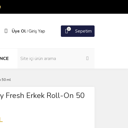
O
0
Üye Ol
Giriş Yap
Sepetim
/
NCE
n 50 ml
y Fresh Erkek Roll-On 50
L