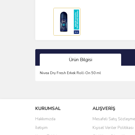
Ürün Bilgisi
Nivea Dry Fresh Erkek Roll-On 50 ml
Bu ürünün fiyat bilgisi, resim, ürün açıklamalarında 
Görüş ve önerileriniz için teşekkür ederiz.
KURUMSAL
ALIŞVERİŞ
Ürün resmi kalitesiz, bozuk veya görüntülenemiyo
Ürün açıklamasında eksik bilgiler bulunuyor.
Hakkımızda
Mesafeli Satış Sözleşme
Ürün bilgilerinde hatalar bulunuyor.
İletişim
Kişisel Veriler Politikası
Ürün fiyatı diğer sitelerden daha pahalı.