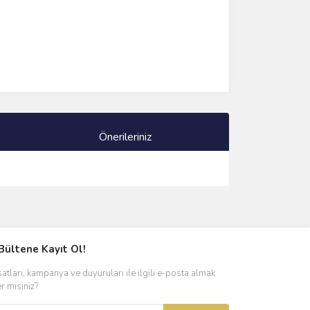
Önerileriniz
ımıza iletebilirsiniz.
Bültene Kayıt Ol!
satları, kampanya ve duyuruları ile ilgili e-posta almak
er misiniz?