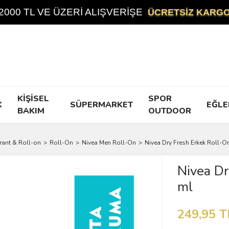
2000 TL VE ÜZERİ ALIŞVERİŞE
ÜCRETSİZ KARG
KİŞİSEL
SPOR
K
SÜPERMARKET
EĞLE
BAKIM
OUTDOOR
ant & Roll-on
Roll-On
Nivea Men Roll-On
Nivea Dry Fresh Erkek Roll-O
Nivea Dr
ml
249,95 T