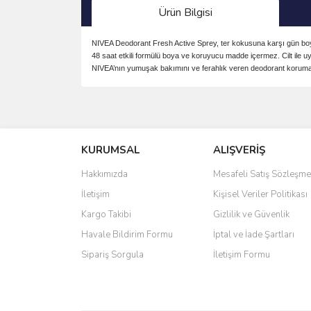
Ürün Bilgisi
NIVEA Deodorant Fresh Active Sprey, ter kokusuna karşı gün boyu 
48 saat etkili formülü boya ve koruyucu madde içermez. Cilt ile uy
NIVEA’nın yumuşak bakımını ve ferahlık veren deodorant korumasın
Bu ürünün fiyat bilgisi, resim, ürün açıklamalarında 
Görüş ve önerileriniz için teşekkür ederiz.
KURUMSAL
ALIŞVERİŞ
Ürün resmi kalitesiz, bozuk veya görüntülenemiyo
Ürün açıklamasında eksik bilgiler bulunuyor.
Hakkımızda
Mesafeli Satış Sözleşme
Ürün bilgilerinde hatalar bulunuyor.
İletişim
Kişisel Veriler Politikası
Ürün fiyatı diğer sitelerden daha pahalı.
Kargo Takibi
Gizlilik ve Güvenlik
Bu ürüne benzer farklı alternatifler olmalı.
Havale Bildirim Formu
İptal ve İade Şartları
Sipariş Sorgula
İletişim Formu