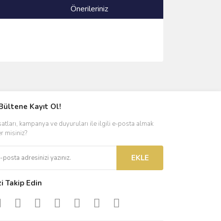
Önerileriniz
ımıza iletebilirsiniz.
Bültene Kayıt Ol!
satları, kampanya ve duyuruları ile ilgili e-posta almak
er misiniz?
EKLE
zi Takip Edin