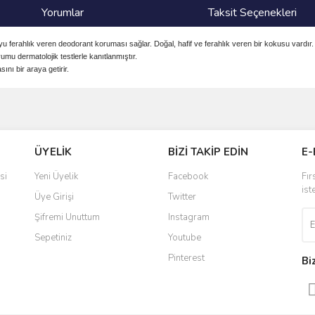
Yorumlar
Taksit Seçenekleri
ferahlık veren deodorant koruması sağlar. Doğal, hafif ve ferahlık veren bir kokusu vardır.
umu dermatolojik testlerle kanıtlanmıştır.
ı bir araya getirir.
ve diğer konularda yetersiz gördüğünüz noktaları öneri formunu kullanarak taraf
Bu ürüne ilk yorumu siz yapın!
ÜYELİK
BİZİ TAKİP EDİN
E-
r.
Yorum Yaz
si
Yeni Üyelik
Facebook
Fır
ist
Üye Girişi
Twitter
Şifremi Unuttum
Instagram
Sepetiniz
Youtube
Pinterest
Bi