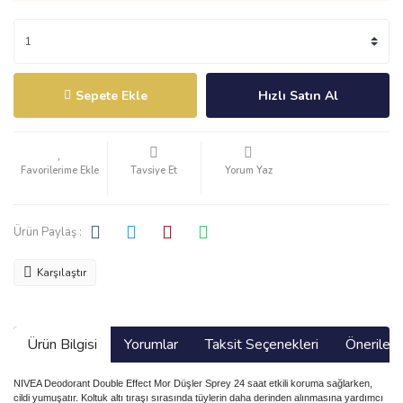
Sepete Ekle
Hızlı Satın Al
Tavsiye Et
Yorum Yaz
Ürün Paylaş :
Karşılaştır
Ürün Bilgisi
Yorumlar
Taksit Seçenekleri
Önerilerin
NIVEA Deodorant Double Effect Mor Düşler Sprey 24 saat etkili koruma sağlarken,
cildi yumuşatır. Koltuk altı tıraşı sırasında tüylerin daha derinden alınmasına yardımcı