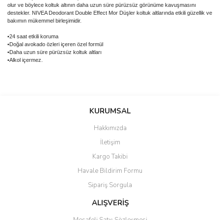
olur ve böylece koltuk altının daha uzun süre pürüzsüz görünüme kavuşmasını
destekler. NIVEA Deodorant Double Effect Mor Düşler koltuk altlarında etkili güzellik ve
bakımın mükemmel birleşimidir.
•24 saat etkili koruma
•Doğal avokado özleri içeren özel formül
•Daha uzun süre pürüzsüz koltuk altları
•Alkol içermez.
Bu ürünün fiyat bilgisi, resim, ürün açıklamalarında ve diğer
konularda yetersiz gördüğünüz noktaları öneri formunu kullanarak
Bu ürüne ilk yorumu siz yapın!
KURUMSAL
tarafımıza iletebilirsiniz.
Görüş ve önerileriniz için teşekkür ederiz.
Hakkımızda
Yorum Yaz
İletişim
Ürün resmi kalitesiz, bozuk veya görüntülenemiyor.
Kargo Takibi
Ürün açıklamasında eksik bilgiler bulunuyor.
Havale Bildirim Formu
Ürün bilgilerinde hatalar bulunuyor.
Sipariş Sorgula
Ürün fiyatı diğer sitelerden daha pahalı.
Bu ürüne benzer farklı alternatifler olmalı.
ALIŞVERİŞ
Mesafeli Satış Sözleşmesi