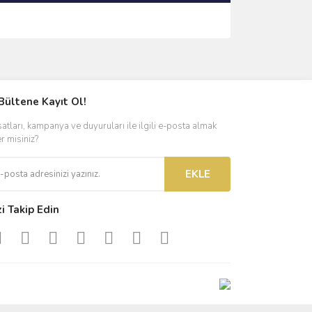
ımıza iletebilirsiniz.
Bültene Kayıt Ol!
satları, kampanya ve duyuruları ile ilgili e-posta almak
er misiniz?
EKLE
zi Takip Edin