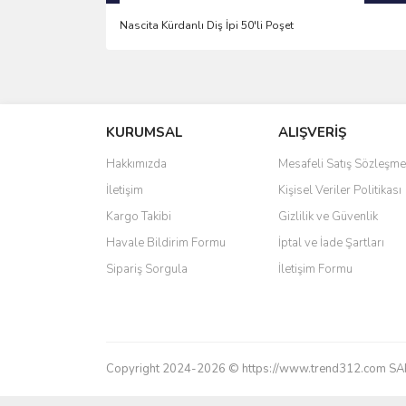
Nascita Kürdanlı Diş İpi 50'li Poşet
Bu ürünün fiyat bilgisi, resim, ürün açıklamalarında 
Görüş ve önerileriniz için teşekkür ederiz.
KURUMSAL
ALIŞVERİŞ
Ürün resmi kalitesiz, bozuk veya görüntülenemiyo
Ürün açıklamasında eksik bilgiler bulunuyor.
Hakkımızda
Mesafeli Satış Sözleşme
Ürün bilgilerinde hatalar bulunuyor.
İletişim
Kişisel Veriler Politikası
Ürün fiyatı diğer sitelerden daha pahalı.
Kargo Takibi
Gizlilik ve Güvenlik
Bu ürüne benzer farklı alternatifler olmalı.
Havale Bildirim Formu
İptal ve İade Şartları
Sipariş Sorgula
İletişim Formu
Copyright 2024-2026 © https://www.trend312.com SAREL