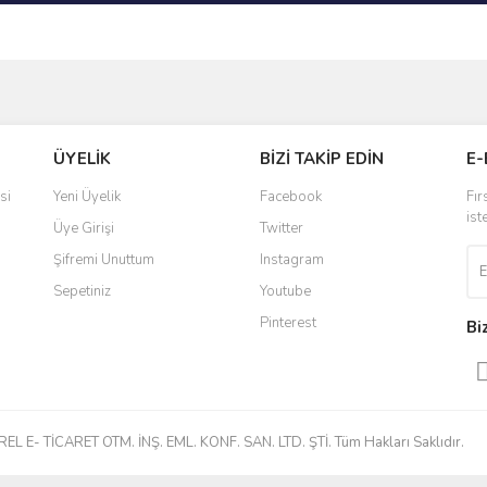
ve diğer konularda yetersiz gördüğünüz noktaları öneri formunu kullanarak taraf
Bu ürüne ilk yorumu siz yapın!
ÜYELİK
BİZİ TAKİP EDİN
E-
r.
Yorum Yaz
si
Yeni Üyelik
Facebook
Fır
ist
Üye Girişi
Twitter
Şifremi Unuttum
Instagram
Sepetiniz
Youtube
Pinterest
Bi
Gönder
 E- TİCARET OTM. İNŞ. EML. KONF. SAN. LTD. ŞTİ. Tüm Hakları Saklıdır.