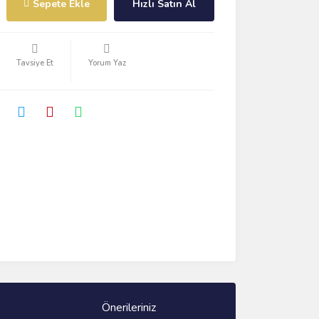
Sepete Ekle
Hızlı Satın Al
Tavsiye Et
Yorum Yaz
Önerileriniz