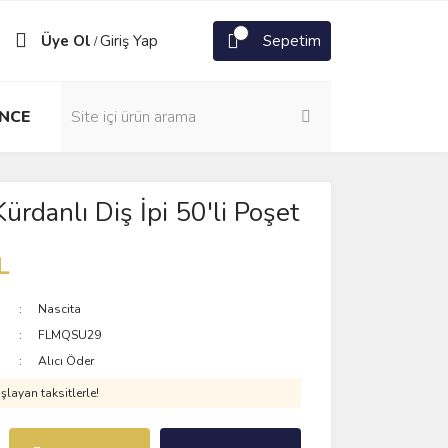
Üye Ol
Giriş Yap
Sepetim
/
NCE
ürdanlı Diş İpi 50'li Poşet
L
Nascita
FLMQSU29
Alıcı Öder
layan taksitlerle!