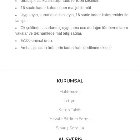
Sıradışı matlıkta sıradışı nude renkleri keşfedin.
16 saate kadar kalıcı, süper mat jel formül.
Uygulayın, kurumasını bekleyın, 16 saate kadar kalıcı renkler ile
tanışın.
Ok şeklinde tasarlanmış uygulama ucu dudağın tüm kıvrımlarını
yakalar ve tek hamlede mat bitiş sağlar.
%100 orijinal ürün.
Ambalajı açılan ürünlerin iadesi kabul edilmemektedir.
Bu ürünün fiyat bilgisi, resim, ürün açıklamalarında ve diğer
konularda yetersiz gördüğünüz noktaları öneri formunu kullanarak
Bu ürüne ilk yorumu siz yapın!
KURUMSAL
tarafımıza iletebilirsiniz.
Görüş ve önerileriniz için teşekkür ederiz.
Hakkımızda
Yorum Yaz
İletişim
Ürün resmi kalitesiz, bozuk veya görüntülenemiyor.
Kargo Takibi
Ürün açıklamasında eksik bilgiler bulunuyor.
Havale Bildirim Formu
Ürün bilgilerinde hatalar bulunuyor.
Sipariş Sorgula
Ürün fiyatı diğer sitelerden daha pahalı.
Bu ürüne benzer farklı alternatifler olmalı.
ALIŞVERİŞ