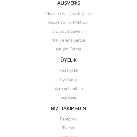
Bu ürüne benzer farklı alternatifler olmalı.
ALIŞVERİŞ
Mesafeli Satış Sözleşmesi
Kişisel Veriler Politikası
Gizlilik ve Güvenlik
İptal ve İade Şartları
Gönder
İletişim Formu
ÜYELİK
Yeni Üyelik
Üye Girişi
Şifremi Unuttum
Sepetiniz
BİZİ TAKİP EDİN
Facebook
Twitter