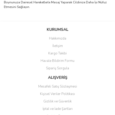
Boynunuza Dairesel Hareketlerle Masaj Yaparak Cildinize Daha İyi Nüfuz
Etmesini Sağlayın.
Bu ürünün fiyat bilgisi, resim, ürün açıklamalarında ve diğer
konularda yetersiz gördüğünüz noktaları öneri formunu kullanarak
Bu ürüne ilk yorumu siz yapın!
KURUMSAL
tarafımıza iletebilirsiniz.
Görüş ve önerileriniz için teşekkür ederiz.
Hakkımızda
Yorum Yaz
İletişim
Ürün resmi kalitesiz, bozuk veya görüntülenemiyor.
Kargo Takibi
Ürün açıklamasında eksik bilgiler bulunuyor.
Havale Bildirim Formu
Ürün bilgilerinde hatalar bulunuyor.
Sipariş Sorgula
Ürün fiyatı diğer sitelerden daha pahalı.
Bu ürüne benzer farklı alternatifler olmalı.
ALIŞVERİŞ
Mesafeli Satış Sözleşmesi
Kişisel Veriler Politikası
Gizlilik ve Güvenlik
İptal ve İade Şartları
Gönder