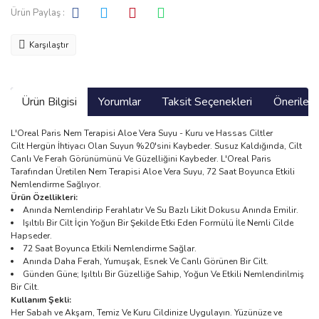
Ürün Paylaş :
Karşılaştır
Ürün Bilgisi
Yorumlar
Taksit Seçenekleri
Önerilerin
L'Oreal Paris Nem Terapisi Aloe Vera Suyu - Kuru ve Hassas Ciltler
Cilt Hergün İhtiyacı Olan Suyun %20'sini Kaybeder. Susuz Kaldığında, Cilt
Canlı Ve Ferah Görünümünü Ve Güzelliğini Kaybeder. L'Oreal Paris
Tarafından Üretilen Nem Terapisi Aloe Vera Suyu, 72 Saat Boyunca Etkili
Nemlendirme Sağlıyor.
Ürün Özellikleri:
Anında Nemlendirip Ferahlatır Ve Su Bazlı Likit Dokusu Anında Emilir.
Işıltılı Bir Cilt İçin Yoğun Bir Şekilde Etki Eden Formülü İle Nemli Cilde
Hapseder.
72 Saat Boyunca Etkili Nemlendirme Sağlar.
Anında Daha Ferah, Yumuşak, Esnek Ve Canlı Görünen Bir Cilt.
Günden Güne; Işıltılı Bir Güzelliğe Sahip, Yoğun Ve Etkili Nemlendirilmiş
Bir Cilt.
Kullanım Şekli:
Her Sabah ve Akşam, Temiz Ve Kuru Cildinize Uygulayın. Yüzünüze ve