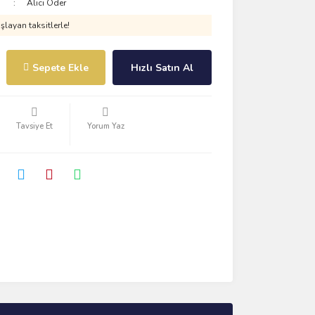
Alıcı Öder
layan taksitlerle!
Sepete Ekle
Hızlı Satın Al
Tavsiye Et
Yorum Yaz