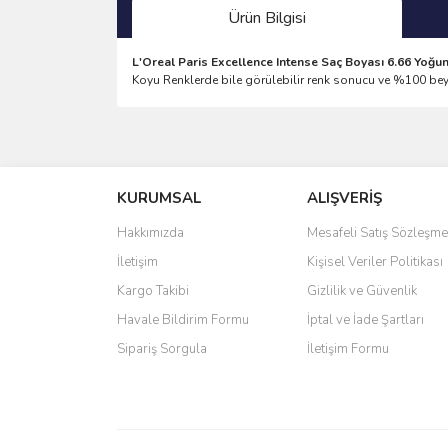
Ürün Bilgisi
L'Oreal Paris Excellence Intense Saç Boyası 6.66 Yoğun 
Koyu Renklerde bile görülebilir renk sonucu ve %100 b
Bu ürünün fiyat bilgisi, resim, ürün açıklamalarında 
Görüş ve önerileriniz için teşekkür ederiz.
KURUMSAL
ALIŞVERİŞ
Ürün resmi kalitesiz, bozuk veya görüntülenemiyo
Ürün açıklamasında eksik bilgiler bulunuyor.
Hakkımızda
Mesafeli Satış Sözleşme
Ürün bilgilerinde hatalar bulunuyor.
İletişim
Kişisel Veriler Politikası
Ürün fiyatı diğer sitelerden daha pahalı.
Kargo Takibi
Gizlilik ve Güvenlik
Bu ürüne benzer farklı alternatifler olmalı.
Havale Bildirim Formu
İptal ve İade Şartları
Sipariş Sorgula
İletişim Formu