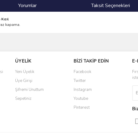
Yorumlar
Taksit Seçenekleri
Kızıl
eyaz kapama.
ve diğer konularda yetersiz gördüğünüz noktaları öneri formunu kullanarak taraf
Bu ürüne ilk yorumu siz yapın!
ÜYELİK
BİZİ TAKİP EDİN
E-
r.
Yorum Yaz
si
Yeni Üyelik
Facebook
Fır
ist
Üye Girişi
Twitter
Şifremi Unuttum
Instagram
Sepetiniz
Youtube
Pinterest
Bi
Gönder