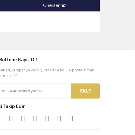
Önerileriniz
ımıza iletebilirsiniz.
Bültene Kayıt Ol!
satları, kampanya ve duyuruları ile ilgili e-posta almak
er misiniz?
EKLE
zi Takip Edin