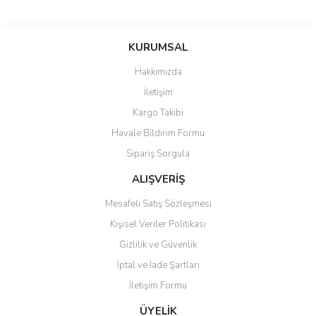
Bu ürünün fiyat bilgisi, resim, ürün açıklamalarında ve diğer
konularda yetersiz gördüğünüz noktaları öneri formunu kullanarak
Bu ürüne ilk yorumu siz yapın!
KURUMSAL
tarafımıza iletebilirsiniz.
Görüş ve önerileriniz için teşekkür ederiz.
Hakkımızda
Yorum Yaz
İletişim
Ürün resmi kalitesiz, bozuk veya görüntülenemiyor.
Kargo Takibi
Ürün açıklamasında eksik bilgiler bulunuyor.
Havale Bildirim Formu
Ürün bilgilerinde hatalar bulunuyor.
Sipariş Sorgula
Ürün fiyatı diğer sitelerden daha pahalı.
Bu ürüne benzer farklı alternatifler olmalı.
ALIŞVERİŞ
Mesafeli Satış Sözleşmesi
Kişisel Veriler Politikası
Gizlilik ve Güvenlik
İptal ve İade Şartları
Gönder
İletişim Formu
ÜYELİK