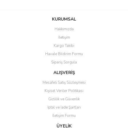
Bu ürünün fiyat bilgisi, resim, ürün açıklamalarında ve diğer
konularda yetersiz gördüğünüz noktaları öneri formunu kullanarak
Bu ürüne ilk yorumu siz yapın!
KURUMSAL
tarafımıza iletebilirsiniz.
Görüş ve önerileriniz için teşekkür ederiz.
Hakkımızda
Yorum Yaz
İletişim
Ürün resmi kalitesiz, bozuk veya görüntülenemiyor.
Kargo Takibi
Ürün açıklamasında eksik bilgiler bulunuyor.
Havale Bildirim Formu
Ürün bilgilerinde hatalar bulunuyor.
Sipariş Sorgula
Ürün fiyatı diğer sitelerden daha pahalı.
Bu ürüne benzer farklı alternatifler olmalı.
ALIŞVERİŞ
Mesafeli Satış Sözleşmesi
Kişisel Veriler Politikası
Gizlilik ve Güvenlik
İptal ve İade Şartları
Gönder
İletişim Formu
ÜYELİK