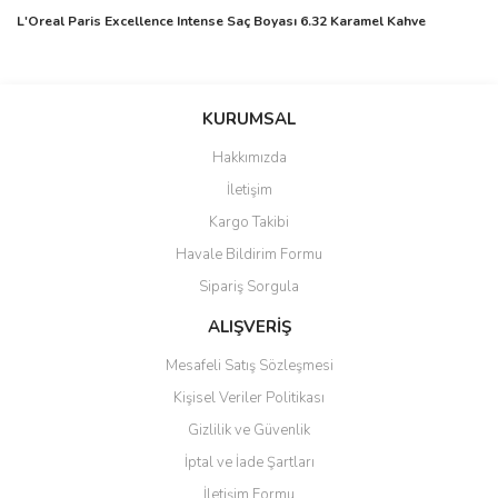
L'Oreal Paris Excellence Intense Saç Boyası 6.32 Karamel Kahve
Bu ürünün fiyat bilgisi, resim, ürün açıklamalarında ve diğer
konularda yetersiz gördüğünüz noktaları öneri formunu kullanarak
Bu ürüne ilk yorumu siz yapın!
KURUMSAL
tarafımıza iletebilirsiniz.
Görüş ve önerileriniz için teşekkür ederiz.
Hakkımızda
Yorum Yaz
İletişim
Ürün resmi kalitesiz, bozuk veya görüntülenemiyor.
Kargo Takibi
Ürün açıklamasında eksik bilgiler bulunuyor.
Havale Bildirim Formu
Ürün bilgilerinde hatalar bulunuyor.
Sipariş Sorgula
Ürün fiyatı diğer sitelerden daha pahalı.
Bu ürüne benzer farklı alternatifler olmalı.
ALIŞVERİŞ
Mesafeli Satış Sözleşmesi
Kişisel Veriler Politikası
Gizlilik ve Güvenlik
İptal ve İade Şartları
Gönder
İletişim Formu