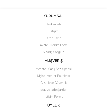
Bu ürünün fiyat bilgisi, resim, ürün açıklamalarında ve diğer
konularda yetersiz gördüğünüz noktaları öneri formunu kullanarak
Bu ürüne ilk yorumu siz yapın!
KURUMSAL
tarafımıza iletebilirsiniz.
Görüş ve önerileriniz için teşekkür ederiz.
Hakkımızda
Yorum Yaz
İletişim
Ürün resmi kalitesiz, bozuk veya görüntülenemiyor.
Kargo Takibi
Ürün açıklamasında eksik bilgiler bulunuyor.
Havale Bildirim Formu
Ürün bilgilerinde hatalar bulunuyor.
Sipariş Sorgula
Ürün fiyatı diğer sitelerden daha pahalı.
Bu ürüne benzer farklı alternatifler olmalı.
ALIŞVERİŞ
Mesafeli Satış Sözleşmesi
Kişisel Veriler Politikası
Gizlilik ve Güvenlik
İptal ve İade Şartları
Gönder
İletişim Formu
ÜYELİK