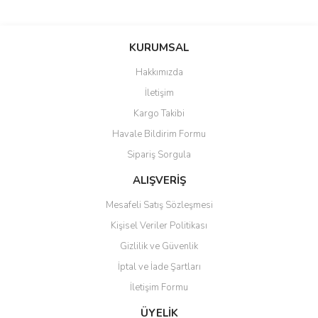
Bu ürünün fiyat bilgisi, resim, ürün açıklamalarında ve diğer
konularda yetersiz gördüğünüz noktaları öneri formunu kullanarak
Bu ürüne ilk yorumu siz yapın!
KURUMSAL
tarafımıza iletebilirsiniz.
Görüş ve önerileriniz için teşekkür ederiz.
Hakkımızda
Yorum Yaz
İletişim
Ürün resmi kalitesiz, bozuk veya görüntülenemiyor.
Kargo Takibi
Ürün açıklamasında eksik bilgiler bulunuyor.
Havale Bildirim Formu
Ürün bilgilerinde hatalar bulunuyor.
Sipariş Sorgula
Ürün fiyatı diğer sitelerden daha pahalı.
Bu ürüne benzer farklı alternatifler olmalı.
ALIŞVERİŞ
Mesafeli Satış Sözleşmesi
Kişisel Veriler Politikası
Gizlilik ve Güvenlik
İptal ve İade Şartları
Gönder
İletişim Formu
ÜYELİK