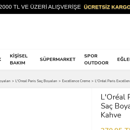
2000 TL VE ÜZERİ ALIŞVERİŞE
ÜCRETSİZ KARG
KİŞİSEL
SPOR
K
SÜPERMARKET
EĞLE
BAKIM
OUTDOOR
oyaları
L'Oreal Paris Saç Boyaları
Excellence Creme
L'Oréal Paris Excelle
L'Oréal 
Saç Boya
Kahve