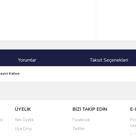
Yorumlar
Taksit Seçenekleri
leyici Kahve
ve diğer konularda yetersiz gördüğünüz noktaları öneri formunu kullanarak taraf
Bu ürüne ilk yorumu siz yapın!
ÜYELİK
BİZİ TAKİP EDİN
E-
r.
Yorum Yaz
si
Yeni Üyelik
Facebook
Fır
ist
Üye Girişi
Twitter