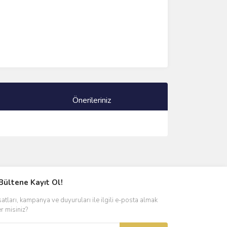
Önerileriniz
ımıza iletebilirsiniz.
Bültene Kayıt Ol!
satları, kampanya ve duyuruları ile ilgili e-posta almak
er misiniz?