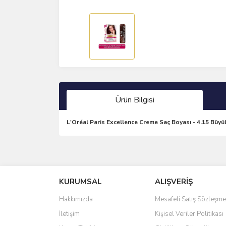
Ürün Bilgisi
L'Oréal Paris Excellence Creme Saç Boyası - 4.15 Büyü
Bu ürünün fiyat bilgisi, resim, ürün açıklamalarında 
Görüş ve önerileriniz için teşekkür ederiz.
KURUMSAL
ALIŞVERİŞ
Ürün resmi kalitesiz, bozuk veya görüntülenemiyo
Ürün açıklamasında eksik bilgiler bulunuyor.
Hakkımızda
Mesafeli Satış Sözleşme
Ürün bilgilerinde hatalar bulunuyor.
İletişim
Kişisel Veriler Politikası
Ürün fiyatı diğer sitelerden daha pahalı.