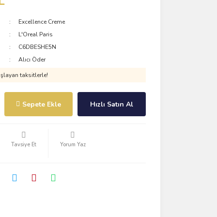
L
Excellence Creme
L'Oreal Paris
C6DBESHE5N
Alıcı Öder
layan taksitlerle!
Sepete Ekle
Hızlı Satın Al
Tavsiye Et
Yorum Yaz