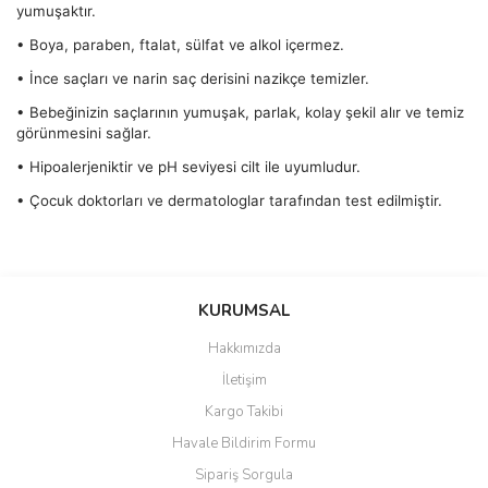
yumuşaktır.
• Boya, paraben, ftalat, sülfat ve alkol içermez.
• İnce saçları ve narin saç derisini nazikçe temizler.
• Bebeğinizin saçlarının yumuşak, parlak, kolay şekil alır ve temiz
görünmesini sağlar.
• Hipoalerjeniktir ve pH seviyesi cilt ile uyumludur.
• Çocuk doktorları ve dermatologlar tarafından test edilmiştir.
Bu ürünün fiyat bilgisi, resim, ürün açıklamalarında ve diğer
konularda yetersiz gördüğünüz noktaları öneri formunu kullanarak
Bu ürüne ilk yorumu siz yapın!
KURUMSAL
tarafımıza iletebilirsiniz.
Görüş ve önerileriniz için teşekkür ederiz.
Hakkımızda
Yorum Yaz
İletişim
Ürün resmi kalitesiz, bozuk veya görüntülenemiyor.
Kargo Takibi
Ürün açıklamasında eksik bilgiler bulunuyor.
Havale Bildirim Formu
Ürün bilgilerinde hatalar bulunuyor.
Sipariş Sorgula
Ürün fiyatı diğer sitelerden daha pahalı.