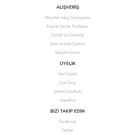
Bu ürüne benzer farklı alternatifler olmalı.
ALIŞVERİŞ
Mesafeli Satış Sözleşmesi
Kişisel Veriler Politikası
Gizlilik ve Güvenlik
İptal ve İade Şartları
Gönder
İletişim Formu
ÜYELİK
Yeni Üyelik
Üye Girişi
Şifremi Unuttum
Sepetiniz
BİZİ TAKİP EDİN
Facebook
Twitter