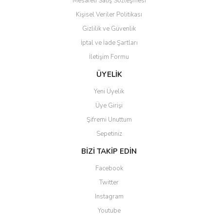
Mesafeli Satış Sözleşmesi
Kişisel Veriler Politikası
Gizlilik ve Güvenlik
İptal ve İade Şartları
Gönder
İletişim Formu
ÜYELİK
Yeni Üyelik
Üye Girişi
Şifremi Unuttum
Sepetiniz
BİZİ TAKİP EDİN
Facebook
Twitter
Instagram
Youtube