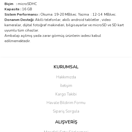
Biçim
:
microSDHC
Kapasite :
16 GB
Sistem Performansı :
Okuma: 19-20 MB/sec. Yazma : 12-14 MB/sec.
Donanım Desteği:
Akıllı telefonlar, akıllı android tabletler , video
kameralar, dijital fotoğraf makineleri, bilgisayarlar ve microSD ve SD kart
uyumlu tüm cihazlar.
Ambalajı açılmış yada zarar görmüş ürünlerin iadesi kabul
edilmemektedir.
Bu ürünün fiyat bilgisi, resim, ürün açıklamalarında ve diğer
konularda yetersiz gördüğünüz noktaları öneri formunu kullanarak
Bu ürüne ilk yorumu siz yapın!
KURUMSAL
tarafımıza iletebilirsiniz.
Görüş ve önerileriniz için teşekkür ederiz.
Hakkımızda
Yorum Yaz
İletişim
Ürün resmi kalitesiz, bozuk veya görüntülenemiyor.
Kargo Takibi
Ürün açıklamasında eksik bilgiler bulunuyor.
Havale Bildirim Formu
Ürün bilgilerinde hatalar bulunuyor.
Sipariş Sorgula
Ürün fiyatı diğer sitelerden daha pahalı.
Bu ürüne benzer farklı alternatifler olmalı.
ALIŞVERİŞ