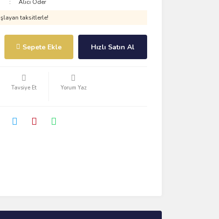
Alıcı Öder
layan taksitlerle!
Sepete Ekle
Hızlı Satın Al
Tavsiye Et
Yorum Yaz