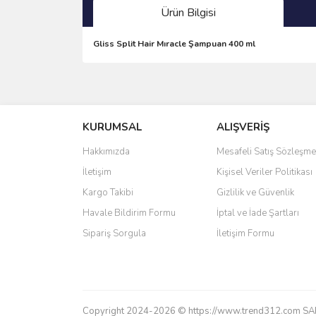
Ürün Bilgisi
Gliss Split Hair Mıracle Şampuan 400 ml
Bu ürünün fiyat bilgisi, resim, ürün açıklamalarında 
Görüş ve önerileriniz için teşekkür ederiz.
KURUMSAL
ALIŞVERİŞ
Ürün resmi kalitesiz, bozuk veya görüntülenemiyo
Ürün açıklamasında eksik bilgiler bulunuyor.
Hakkımızda
Mesafeli Satış Sözleşme
Ürün bilgilerinde hatalar bulunuyor.
İletişim
Kişisel Veriler Politikası
Ürün fiyatı diğer sitelerden daha pahalı.
Kargo Takibi
Gizlilik ve Güvenlik
Bu ürüne benzer farklı alternatifler olmalı.
Havale Bildirim Formu
İptal ve İade Şartları
Sipariş Sorgula
İletişim Formu
Copyright 2024-2026 © https://www.trend312.com SAREL