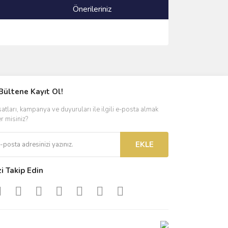
Önerileriniz
ımıza iletebilirsiniz.
Bültene Kayıt Ol!
satları, kampanya ve duyuruları ile ilgili e-posta almak
er misiniz?
EKLE
zi Takip Edin