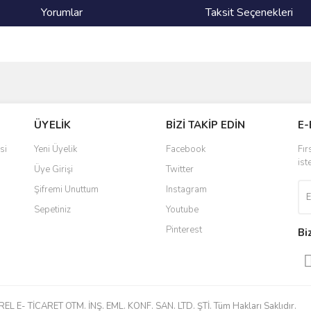
Yorumlar
Taksit Seçenekleri
ve diğer konularda yetersiz gördüğünüz noktaları öneri formunu kullanarak taraf
Bu ürüne ilk yorumu siz yapın!
ÜYELİK
BİZİ TAKİP EDİN
E-
r.
Yorum Yaz
si
Yeni Üyelik
Facebook
Fır
ist
Üye Girişi
Twitter
Şifremi Unuttum
Instagram
Sepetiniz
Youtube
Pinterest
Bi
Gönder
 E- TİCARET OTM. İNŞ. EML. KONF. SAN. LTD. ŞTİ. Tüm Hakları Saklıdır.