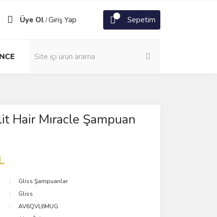
Üye Ol
Giriş Yap
Sepetim
/
NCE
lit Hair Mıracle Şampuan
L
Gliss Şampuanlar
Gliss
AV6QVL6MUG