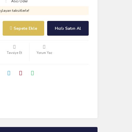
Alıcı Öder
layan taksitlerle!
Sepete Ekle
Hızlı Satın Al
Tavsiye Et
Yorum Yaz