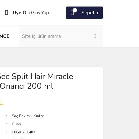
Üye Ol
Giriş Yap
Sepetim
/
NCE
ec Split Hair Mıracle
Onarıcı 200 ml
L
Saç Bakım Ürünleri
Gliss
K6GXSHX4KY