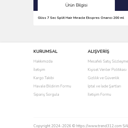
Ürün Bilgisi
Gliss 7 Sec Split Hair Mıracle Ekspres Onarıcı 200 ml
Bu ürünün fiyat bilgisi, resim, ürün açıklamalarında 
Görüş ve önerileriniz için teşekkür ederiz.
KURUMSAL
ALIŞVERİŞ
Ürün resmi kalitesiz, bozuk veya görüntülenemiyo
Ürün açıklamasında eksik bilgiler bulunuyor.
Hakkımızda
Mesafeli Satış Sözleşme
Ürün bilgilerinde hatalar bulunuyor.
İletişim
Kişisel Veriler Politikası
Ürün fiyatı diğer sitelerden daha pahalı.
Kargo Takibi
Gizlilik ve Güvenlik
Bu ürüne benzer farklı alternatifler olmalı.
Havale Bildirim Formu
İptal ve İade Şartları
Sipariş Sorgula
İletişim Formu
Copyright 2024-2026 © https://www.trend312.com SAREL