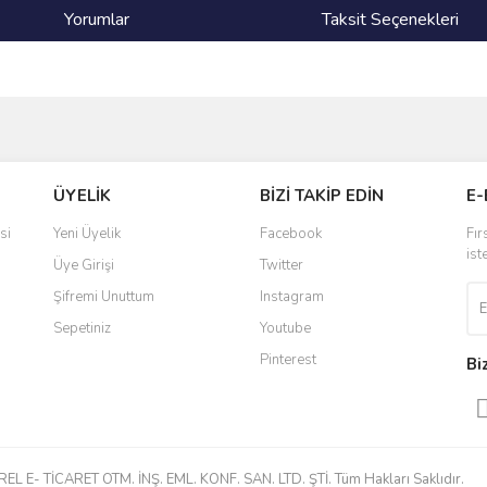
Yorumlar
Taksit Seçenekleri
ve diğer konularda yetersiz gördüğünüz noktaları öneri formunu kullanarak taraf
Bu ürüne ilk yorumu siz yapın!
ÜYELİK
BİZİ TAKİP EDİN
E-
r.
Yorum Yaz
si
Yeni Üyelik
Facebook
Fır
ist
Üye Girişi
Twitter
Şifremi Unuttum
Instagram
Sepetiniz
Youtube
Pinterest
Bi
Gönder
 E- TİCARET OTM. İNŞ. EML. KONF. SAN. LTD. ŞTİ. Tüm Hakları Saklıdır.