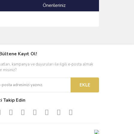
Önerileriniz
ımıza iletebilirsiniz.
Bültene Kayıt Ol!
satları, kampanya ve duyuruları ile ilgili e-posta almak
er misiniz?
EKLE
zi Takip Edin