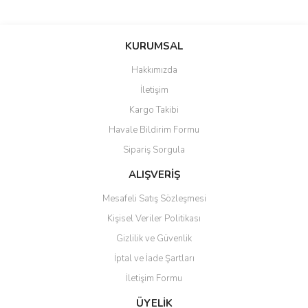
Bu ürünün fiyat bilgisi, resim, ürün açıklamalarında ve diğer
konularda yetersiz gördüğünüz noktaları öneri formunu kullanarak
Bu ürüne ilk yorumu siz yapın!
KURUMSAL
tarafımıza iletebilirsiniz.
Görüş ve önerileriniz için teşekkür ederiz.
Hakkımızda
Yorum Yaz
İletişim
Ürün resmi kalitesiz, bozuk veya görüntülenemiyor.
Kargo Takibi
Ürün açıklamasında eksik bilgiler bulunuyor.
Havale Bildirim Formu
Ürün bilgilerinde hatalar bulunuyor.
Sipariş Sorgula
Ürün fiyatı diğer sitelerden daha pahalı.
Bu ürüne benzer farklı alternatifler olmalı.
ALIŞVERİŞ
Mesafeli Satış Sözleşmesi
Kişisel Veriler Politikası
Gizlilik ve Güvenlik
İptal ve İade Şartları
Gönder
İletişim Formu
ÜYELİK