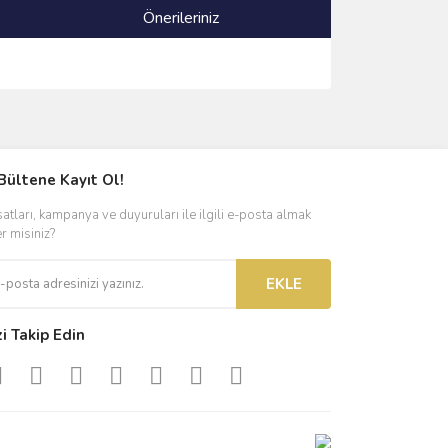
Önerileriniz
ımıza iletebilirsiniz.
Bültene Kayıt Ol!
satları, kampanya ve duyuruları ile ilgili e-posta almak
er misiniz?
EKLE
zi Takip Edin