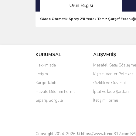
Ürün Bilgisi
Glade Otomatik Sprey 2'li Yedek Temiz Çarşaf Ferahlığ
Bu ürünün fiyat bilgisi, resim, ürün açıklamalarında 
Görüş ve önerileriniz için teşekkür ederiz.
KURUMSAL
ALIŞVERİŞ
Ürün resmi kalitesiz, bozuk veya görüntülenemiyo
Ürün açıklamasında eksik bilgiler bulunuyor.
Hakkımızda
Mesafeli Satış Sözleşme
Ürün bilgilerinde hatalar bulunuyor.
İletişim
Kişisel Veriler Politikası
Ürün fiyatı diğer sitelerden daha pahalı.
Kargo Takibi
Gizlilik ve Güvenlik
Bu ürüne benzer farklı alternatifler olmalı.
Havale Bildirim Formu
İptal ve İade Şartları
Sipariş Sorgula
İletişim Formu
Copyright 2024-2026 © https://www.trend312.com SAREL