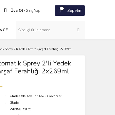
Üye Ol
Giriş Yap
Sepetim
/
NCE
ik Sprey 2'li Yedek Temiz Çarşaf Ferahlığı 2x269ml
omatik Sprey 2'li Yedek
rşaf Ferahlığı 2x269ml
L
Glade Oda Kokuları Koku Gidericiler
Glade
WB3NBTC8RC