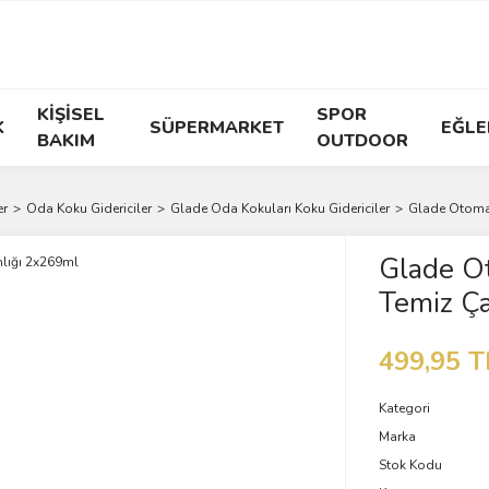
KİŞİSEL
SPOR
K
SÜPERMARKET
EĞLE
BAKIM
OUTDOOR
er
Oda Koku Gidericiler
Glade Oda Kokuları Koku Gidericiler
Glade Otomat
Glade Ot
Temiz Ça
499,95 T
Kategori
Marka
Stok Kodu