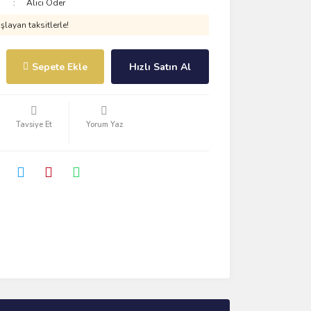
Alıcı Öder
layan taksitlerle!
Sepete Ekle
Hızlı Satın Al
Tavsiye Et
Yorum Yaz