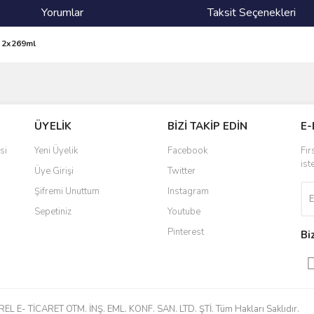
Yorumlar
Taksit Seçenekleri
ı 2x269ml
ve diğer konularda yetersiz gördüğünüz noktaları öneri formunu kullanarak taraf
Bu ürüne ilk yorumu siz yapın!
ÜYELİK
BİZİ TAKİP EDİN
E-
r.
Yorum Yaz
si
Yeni Üyelik
Facebook
Fır
ist
Üye Girişi
Twitter
Şifremi Unuttum
Instagram
Sepetiniz
Youtube
Pinterest
Bi
Gönder
 E- TİCARET OTM. İNŞ. EML. KONF. SAN. LTD. ŞTİ. Tüm Hakları Saklıdır.