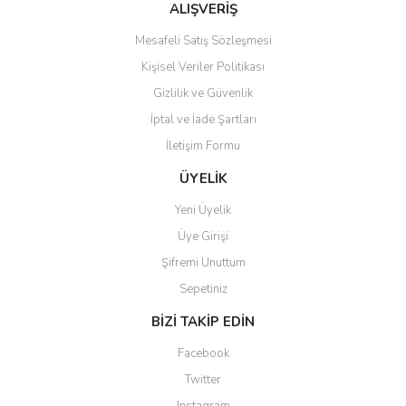
Bu ürüne benzer farklı alternatifler olmalı.
ALIŞVERİŞ
Mesafeli Satış Sözleşmesi
Kişisel Veriler Politikası
Gizlilik ve Güvenlik
İptal ve İade Şartları
Gönder
İletişim Formu
ÜYELİK
Yeni Üyelik
Üye Girişi
Şifremi Unuttum
Sepetiniz
BİZİ TAKİP EDİN
Facebook
Twitter