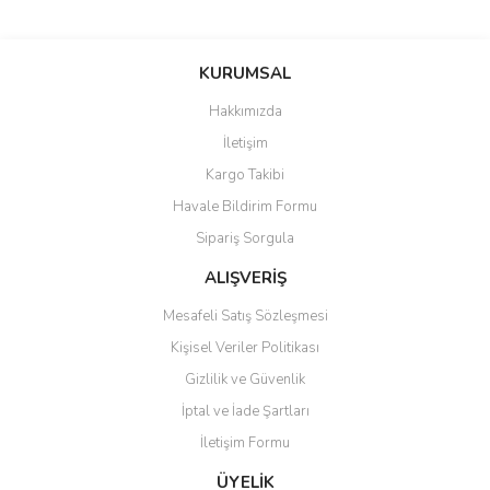
Bu ürünün fiyat bilgisi, resim, ürün açıklamalarında ve diğer
konularda yetersiz gördüğünüz noktaları öneri formunu kullanarak
Bu ürüne ilk yorumu siz yapın!
KURUMSAL
tarafımıza iletebilirsiniz.
Görüş ve önerileriniz için teşekkür ederiz.
Hakkımızda
Yorum Yaz
İletişim
Ürün resmi kalitesiz, bozuk veya görüntülenemiyor.
Kargo Takibi
Ürün açıklamasında eksik bilgiler bulunuyor.
Havale Bildirim Formu
Ürün bilgilerinde hatalar bulunuyor.
Sipariş Sorgula
Ürün fiyatı diğer sitelerden daha pahalı.
Bu ürüne benzer farklı alternatifler olmalı.
ALIŞVERİŞ
Mesafeli Satış Sözleşmesi
Kişisel Veriler Politikası
Gizlilik ve Güvenlik
İptal ve İade Şartları
Gönder
İletişim Formu
ÜYELİK