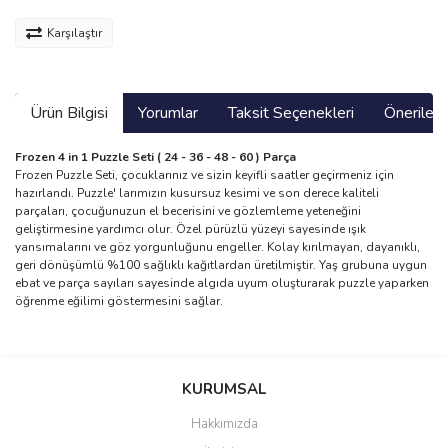
Karşılaştır
Ürün Bilgisi
Yorumlar
Taksit Seçenekleri
Önerilerin
Frozen 4 in 1 Puzzle Seti ( 24 - 36 - 48 - 60 ) Parça
Frozen Puzzle Seti, çocuklarınız ve sizin keyifli saatler geçirmeniz için
hazırlandı. Puzzle' larımızın kusursuz kesimi ve son derece kaliteli
parçaları, çocuğunuzun el becerisini ve gözlemleme yeteneğini
geliştirmesine yardımcı olur. Özel pürüzlü yüzeyi sayesinde ışık
yansımalarını ve göz yorgunluğunu engeller. Kolay kırılmayan, dayanıklı,
geri dönüşümlü %100 sağlıklı kağıtlardan üretilmiştir. Yaş grubuna uygun
ebat ve parça sayıları sayesinde algıda uyum oluşturarak puzzle yaparken
öğrenme eğilimi göstermesini sağlar.
Bu ürünün fiyat bilgisi, resim, ürün açıklamalarında ve diğer
konularda yetersiz gördüğünüz noktaları öneri formunu kullanarak
Bu ürüne ilk yorumu siz yapın!
KURUMSAL
tarafımıza iletebilirsiniz.
Görüş ve önerileriniz için teşekkür ederiz.
Hakkımızda
Yorum Yaz