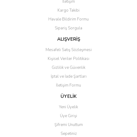
İletişim
Ürün resmi kalitesiz, bozuk veya görüntülenemiyor.
Kargo Takibi
Ürün açıklamasında eksik bilgiler bulunuyor.
Havale Bildirim Formu
Ürün bilgilerinde hatalar bulunuyor.
Sipariş Sorgula
Ürün fiyatı diğer sitelerden daha pahalı.
Bu ürüne benzer farklı alternatifler olmalı.
ALIŞVERİŞ
Mesafeli Satış Sözleşmesi
Kişisel Veriler Politikası
Gizlilik ve Güvenlik
İptal ve İade Şartları
Gönder
İletişim Formu
ÜYELİK
Yeni Üyelik
Üye Girişi
Şifremi Unuttum
Sepetiniz