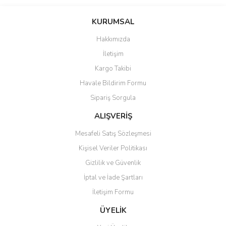
Bu ürünün fiyat bilgisi, resim, ürün açıklamalarında ve diğer
konularda yetersiz gördüğünüz noktaları öneri formunu kullanarak
Bu ürüne ilk yorumu siz yapın!
KURUMSAL
tarafımıza iletebilirsiniz.
Görüş ve önerileriniz için teşekkür ederiz.
Hakkımızda
Yorum Yaz
İletişim
Ürün resmi kalitesiz, bozuk veya görüntülenemiyor.
Kargo Takibi
Ürün açıklamasında eksik bilgiler bulunuyor.
Havale Bildirim Formu
Ürün bilgilerinde hatalar bulunuyor.
Sipariş Sorgula
Ürün fiyatı diğer sitelerden daha pahalı.
Bu ürüne benzer farklı alternatifler olmalı.
ALIŞVERİŞ
Mesafeli Satış Sözleşmesi
Kişisel Veriler Politikası
Gizlilik ve Güvenlik
İptal ve İade Şartları
Gönder
İletişim Formu
ÜYELİK