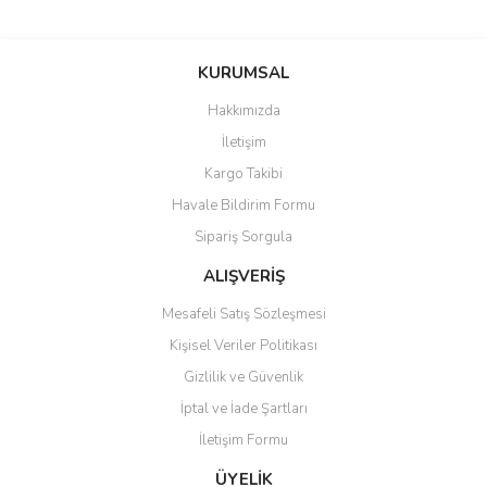
Bu ürünün fiyat bilgisi, resim, ürün açıklamalarında ve diğer
konularda yetersiz gördüğünüz noktaları öneri formunu kullanarak
Bu ürüne ilk yorumu siz yapın!
KURUMSAL
tarafımıza iletebilirsiniz.
Görüş ve önerileriniz için teşekkür ederiz.
Hakkımızda
Yorum Yaz
İletişim
Ürün resmi kalitesiz, bozuk veya görüntülenemiyor.
Kargo Takibi
Ürün açıklamasında eksik bilgiler bulunuyor.
Havale Bildirim Formu
Ürün bilgilerinde hatalar bulunuyor.
Sipariş Sorgula
Ürün fiyatı diğer sitelerden daha pahalı.
Bu ürüne benzer farklı alternatifler olmalı.
ALIŞVERİŞ
Mesafeli Satış Sözleşmesi
Kişisel Veriler Politikası
Gizlilik ve Güvenlik
İptal ve İade Şartları
Gönder
İletişim Formu
ÜYELİK