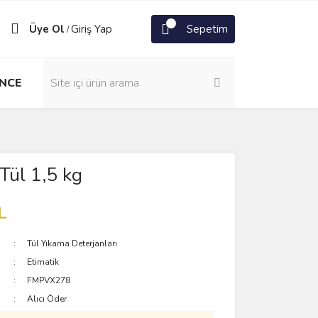
Üye Ol
Giriş Yap
Sepetim
/
NCE
 Tül 1,5 kg
L
Tül Yıkama Deterjanları
Etimatik
FMPVX278
Alıcı Öder