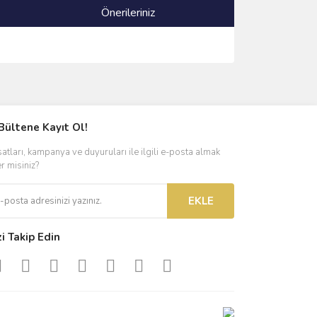
Önerileriniz
ımıza iletebilirsiniz.
Bültene Kayıt Ol!
satları, kampanya ve duyuruları ile ilgili e-posta almak
er misiniz?
EKLE
zi Takip Edin