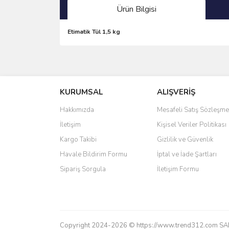
Ürün Bilgisi
Etimatik Tül 1,5 kg
Bu ürünün fiyat bilgisi, resim, ürün açıklamalarında 
Görüş ve önerileriniz için teşekkür ederiz.
KURUMSAL
ALIŞVERİŞ
Ürün resmi kalitesiz, bozuk veya görüntülenemiyo
Ürün açıklamasında eksik bilgiler bulunuyor.
Hakkımızda
Mesafeli Satış Sözleşme
Ürün bilgilerinde hatalar bulunuyor.
İletişim
Kişisel Veriler Politikası
Ürün fiyatı diğer sitelerden daha pahalı.
Kargo Takibi
Gizlilik ve Güvenlik
Bu ürüne benzer farklı alternatifler olmalı.
Havale Bildirim Formu
İptal ve İade Şartları
Sipariş Sorgula
İletişim Formu
Copyright 2024-2026 © https://www.trend312.com SAREL