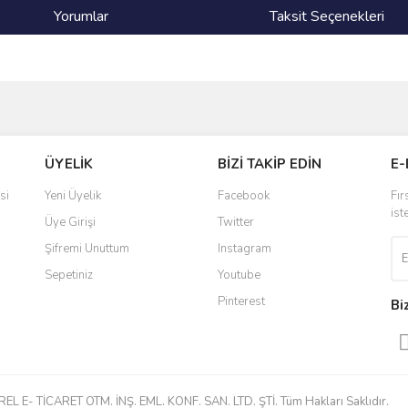
Yorumlar
Taksit Seçenekleri
ve diğer konularda yetersiz gördüğünüz noktaları öneri formunu kullanarak taraf
Bu ürüne ilk yorumu siz yapın!
ÜYELİK
BİZİ TAKİP EDİN
E-
r.
Yorum Yaz
si
Yeni Üyelik
Facebook
Fır
ist
Üye Girişi
Twitter
Şifremi Unuttum
Instagram
Sepetiniz
Youtube
Pinterest
Bi
Gönder
 E- TİCARET OTM. İNŞ. EML. KONF. SAN. LTD. ŞTİ. Tüm Hakları Saklıdır.