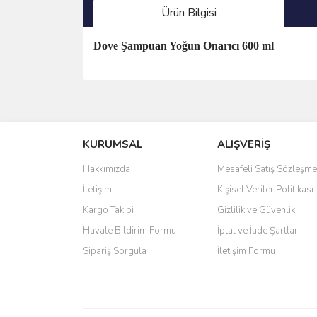
Ürün Bilgisi
Dove Şampuan Yoğun Onarıcı 600 ml
Bu ürünün fiyat bilgisi, resim, ürün açıklamalarında 
Görüş ve önerileriniz için teşekkür ederiz.
KURUMSAL
ALIŞVERİŞ
Ürün resmi kalitesiz, bozuk veya görüntülenemiyo
Ürün açıklamasında eksik bilgiler bulunuyor.
Hakkımızda
Mesafeli Satış Sözleşme
Ürün bilgilerinde hatalar bulunuyor.
İletişim
Kişisel Veriler Politikası
Ürün fiyatı diğer sitelerden daha pahalı.
Kargo Takibi
Gizlilik ve Güvenlik
Bu ürüne benzer farklı alternatifler olmalı.
Havale Bildirim Formu
İptal ve İade Şartları
Sipariş Sorgula
İletişim Formu