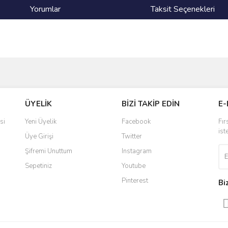
Yorumlar
Taksit Seçenekleri
ve diğer konularda yetersiz gördüğünüz noktaları öneri formunu kullanarak taraf
Bu ürüne ilk yorumu siz yapın!
ÜYELİK
BİZİ TAKİP EDİN
E-
r.
Yorum Yaz
si
Yeni Üyelik
Facebook
Fır
ist
Üye Girişi
Twitter
Şifremi Unuttum
Instagram
Sepetiniz
Youtube
Pinterest
Bi