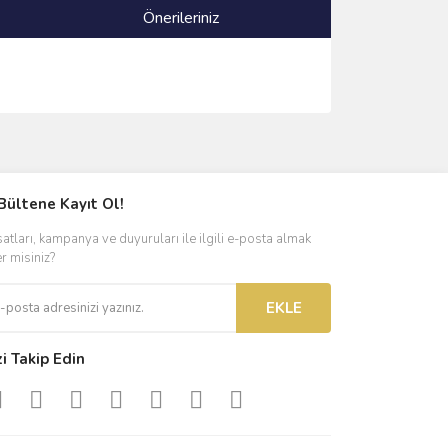
Önerileriniz
ımıza iletebilirsiniz.
Bültene Kayıt Ol!
satları, kampanya ve duyuruları ile ilgili e-posta almak
er misiniz?
EKLE
zi Takip Edin