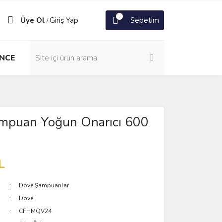
Üye Ol
Giriş Yap
Sepetim
/
NCE
mpuan Yoğun Onarıcı 600
L
Dove Şampuanlar
Dove
CFHMQV24