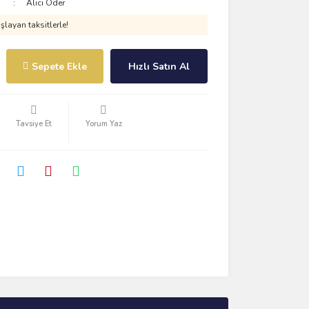
Alıcı Öder
layan taksitlerle!
Sepete Ekle
Hızlı Satın Al
Tavsiye Et
Yorum Yaz