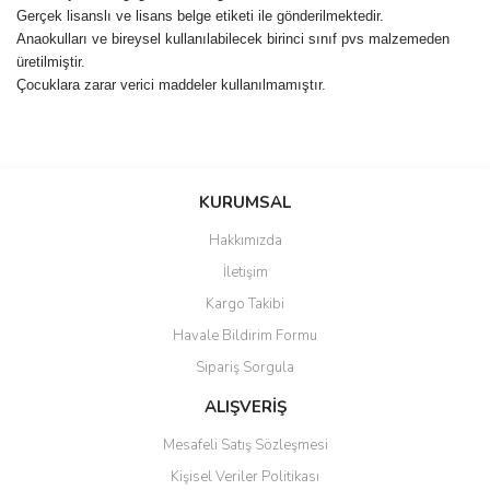
Gerçek lisanslı ve lisans belge etiketi ile gönderilmektedir.
Anaokulları ve bireysel kullanılabilecek birinci sınıf pvs malzemeden
üretilmiştir.
Çocuklara zarar verici maddeler kullanılmamıştır.
Bu ürünün fiyat bilgisi, resim, ürün açıklamalarında ve diğer
konularda yetersiz gördüğünüz noktaları öneri formunu kullanarak
Bu ürüne ilk yorumu siz yapın!
KURUMSAL
tarafımıza iletebilirsiniz.
Görüş ve önerileriniz için teşekkür ederiz.
Hakkımızda
Yorum Yaz
İletişim
Ürün resmi kalitesiz, bozuk veya görüntülenemiyor.
Kargo Takibi
Ürün açıklamasında eksik bilgiler bulunuyor.
Havale Bildirim Formu
Ürün bilgilerinde hatalar bulunuyor.
Sipariş Sorgula
Ürün fiyatı diğer sitelerden daha pahalı.
Bu ürüne benzer farklı alternatifler olmalı.
ALIŞVERİŞ
Mesafeli Satış Sözleşmesi
Kişisel Veriler Politikası