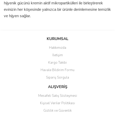
hijyenik gücünü kremin aktif mikropartikülleri ile birleştirerek
evinizin her köşesinde yalnızca bir ürünle derinlemesine temizlik
ve hijyen sağlar.
Bu ürünün fiyat bilgisi, resim, ürün açıklamalarında ve diğer
konularda yetersiz gördüğünüz noktaları öneri formunu kullanarak
Bu ürüne ilk yorumu siz yapın!
KURUMSAL
tarafımıza iletebilirsiniz.
Görüş ve önerileriniz için teşekkür ederiz.
Hakkımızda
Yorum Yaz
İletişim
Ürün resmi kalitesiz, bozuk veya görüntülenemiyor.
Kargo Takibi
Ürün açıklamasında eksik bilgiler bulunuyor.
Havale Bildirim Formu
Ürün bilgilerinde hatalar bulunuyor.
Sipariş Sorgula
Ürün fiyatı diğer sitelerden daha pahalı.
Bu ürüne benzer farklı alternatifler olmalı.
ALIŞVERİŞ
Mesafeli Satış Sözleşmesi
Kişisel Veriler Politikası
Gizlilik ve Güvenlik