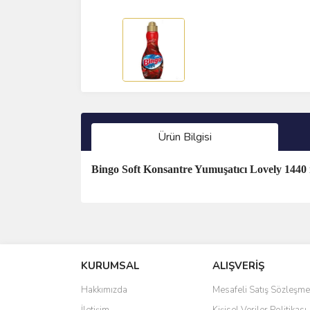
Ürün Bilgisi
Bingo Soft Konsantre Yumuşatıcı Lovely 1440
Bu ürünün fiyat bilgisi, resim, ürün açıklamalarında 
Görüş ve önerileriniz için teşekkür ederiz.
KURUMSAL
ALIŞVERİŞ
Ürün resmi kalitesiz, bozuk veya görüntülenemiyo
Ürün açıklamasında eksik bilgiler bulunuyor.
Hakkımızda
Mesafeli Satış Sözleşme
Ürün bilgilerinde hatalar bulunuyor.
İletişim
Kişisel Veriler Politikası