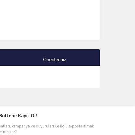
Önerileriniz
ımıza iletebilirsiniz.
Bültene Kayıt Ol!
satları, kampanya ve duyuruları ile ilgili e-posta almak
er misiniz?