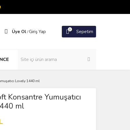
O
0
Üye Ol
Giriş Yap
Sepetim
/
NCE
umuşatıcı Lovely 1440 ml
ft Konsantre Yumuşatıcı
1440 ml
L