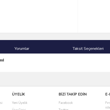
Yorumlar
Taksit Seçenekleri
 ml
ve diğer konularda yetersiz gördüğünüz noktaları öneri formunu kullanarak taraf
Bu ürüne ilk yorumu siz yapın!
ÜYELİK
BİZİ TAKİP EDİN
E-
r.
Yorum Yaz
si
Yeni Üyelik
Facebook
Fır
ist
Üye Girişi
Twitter