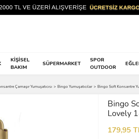
2000 TL VE ÜZERİ ALIŞVERİŞE
ÜCRETSİZ KARG
KİŞİSEL
SPOR
K
SÜPERMARKET
EĞLE
BAKIM
OUTDOOR
nsantre Çamaşır Yumuşatıcısı
Bingo Yumuşatıcılar
Bingo Soft Konsantre Y
Bingo So
Lovely 
179,95 T